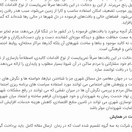
ل رنج می‌برند. از این رو دخالت در این بافت‌ها صرفاً نمی‌بایست از نوع اقدامات
ور موجب تضعیف امکان استفاده مناسب و کارا از زمین می‌شود، سبب هدر رفتن زم
ی‌شود. فضاهای خالی و بافت‌های فرسوده در دل شهرها در حالی رها شده‌اند که 
فزاید
.
ر آنچه برخورد با بافت‌های فرسوده را در کشور ما در تنگنا قرار می‌دهد، عدم تما
 به سمت حفاظت مطلق و دیدگاه موزه‌ای کشانده، دست و پای دست‌اندرکاران و طراحان
ه کالبد موجود و بناها و ساخت شهرهای آن بلکه گذرها، مراکز محله‌ای، روابط اجتم
اعی و فرهنگی است
.
دخالت در این بافت‌ها صرفاً نمی‌بایست از نوع اقدامات کالبدی، اصطلاحاً بازسازی ا
ام خود مشارکتی با مردم ساکن در آن شیوة بسیار مطلوب و پایداری را ارائه می‌دهد 
 در بافت توانمند سازد
.
ب در جهان معاصر، حل مسائل شهری جز با شناختن نیازها، خواسته ها و نگرش های
 و پژوهش های اجتماعی می توانند مورد استفاده سیاست های برنامه ریزی اجتماعی، 
مسائل مردم و بررسی نگرش آن ها در میزان نقشی که می توانند در رفع مشکلات شهری
نهاد خدمت رسان به شهروندان و خود شهروندان فراهم ساخته و اعتماد میان شهرو
نوسازی شهری می
تواند در تامین منابع اقتصادی، کاهش هزینه خدمات، ‌افزایش 
ایت شهروندان موثر باشد
کت در همایش
 شرکت به سه گروه تقسیم شده است که در زمان ارسال مقاله کامل باید پرداخت گ