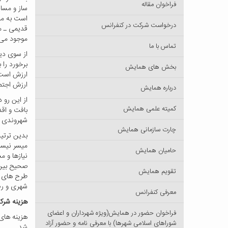
فراخوان مقاله
ساز و مسای
است به مر
درخواست شرکت در کنفرانس
قدیمی ـ م
موجود می‌ا
تماس با ما
از سوی دیگ
برخورد را
بخش های همایش
ارزش است ن
ارزش اجتم
درباره همایش
از این رو 
کمیته علمی همایش
بافت و اقد
شهروندی را
چارت سازمانی همایش
بدین ترتی
میسر نیست
حامیان همایش
نیازها و 
صحیح بین 
تقویم همایش
طرح های 
شهری و رض
معرفی کنفرانس
هزینه شر
فراخوان حضور در همایش(ویژه شهرداران و اعضای
هزینه های
شوراهای اسلامی شهرها) با معرفی نامه و حضور آزاد
شد.